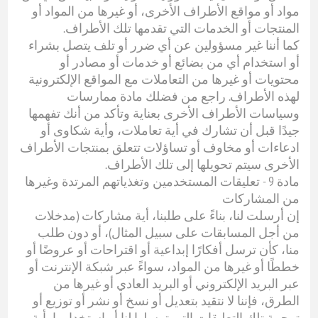
مواد أو مواقع الأطراف الأخرى، أو غيرها من المواد أو
المنتجات أو الخدمات التي تقدمها تلك الأطراف.
كما أننا غير مسؤولين عن أي ضرر أو تلف يتصل بشراء
أو استخدام أي من بضائع أو خدمات أو مصادر أو
محتويات أو غيرها من التعاملات مع المواقع الإلكترونية
لهذه الأطراف. راجع من فضلك مادة ممارسات
وسياسات الأطراف الأخرى بعناية وتأكد من أنك تفهمها
جيدًا قبل أن تشارك في أية تعاملات، وأية شكاوى أو
ادعاءات أو مخاوف أو تساؤلات تتعلق بمنتجات الأطراف
الأخرى سيتم تحويلها إلى تلك الأطراف.
مادة 9 - تعليقات المستخدمين وتغذياتهم المرتدة وغيرها
من المشاركات
إن أرسلت لنا، بناءً على طلبنا، أية مشاركات (مدخلات
من أجل المسابقات على سبيل المثال)، أو دون طلب
منا، كأن ترسل أفكارًا إبداعية أو اقتراحات أو عروضًا أو
خططًا أو غيرها من المواد، سواءً عبر شبكة الإنترنت أو
عبر البريد الإلكتروني أو البريد العادي أو غيرها من
الطرق، فإننا لا نتقيد بتعديل أو نسخ أو نشر أو توزيع أو
ترجمة تلك التعليقات التي ترسلها لنا أو استخدامها بأية