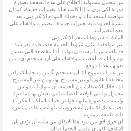
من يتحمل مسئولية الاطلاع على هذه الصفحة بصورة
دورية لكي ترى ما إذا كانت هناك تغييرات جديدة، كما أن
مواصلة استخدامك أو دخولك الموقع الإلكتروني، بعد
نشرنا لحدوث أية تغييرات جديدة، يتضمن موافقتك على
هذه التغييرات.
المادة 1 - شروط المتجر الإلكتروني
عبر موافقتك على شروط الخدمة هذه، فإنك تُقر بأنك
قد بلغت سن الرشد في دولتك أو المقاطعة التي تعيش
بها، وبأنك قد أعطيتنا موافقتك على أن يستخدم أي ممن
تعولهم هذا الموقع.
من غير المسموح لك أن تستخدم أيًّا من منتجاتنا لأغراض
مخالفة للقانون أو غير مسموح بها، ومن غير المسموح
لك، خلال الاستفادة من الخدمة، أن تنتهك أية قوانين
معمول بها في الولاية القضائية التي تعيش بها (بما فيها،
وليست مقصورة عليها، قوانين حماية الملكية الفكرية).
يجب عليك ألا تنقل أية فيروسات أو أية ملفات مشفرة
ذات طبيعة تدميرية.
أي خرق لأي من بنود هذا الاتفاق من شأنه أن يؤدي إلى
الإيقاف الفوري لتقديم الخدمات لك.