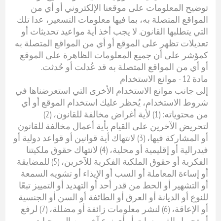
توضيح المعلومات على موقعنا الإلكتروني أو أي من
المواقع المتصلة به، بما فيها معلومات التسعير، عدا تلك
التي يتطلبها القانون. لا يجب أخذ أية مواعيد تحديثات أو
تعديلات تظهر على الموقع أو أي من المواقع المتصلة به
كمؤشر على أن جميع المعلومات الظاهرة على الموقع
أو أي من المواقع المتصلة به قد عُدلت أو حُدثت.
مادة 12 - موانع الاستخدام
إلى جانب موانع الاستخدام الأخرى التي استعرضناها في
شروط الاستخدام، يُحظر عليك استخدام الموقع أو أي
من محتوياته: (1) لأية أغراض مخالفة للقانون، (2)
لتحريض الآخرين على القيام بأية أعمال مخالفة للقانون
أو المشاركة فيها، (3) لانتهاك أية قوانين أو قواعد دولية أو
فيدرالية أو إقليمية أو محلية، (4) لانتهاك حقوق ملكيتنا
الفكرية أو حقوق الملكية الفكرية للآخرين، (5) للمضايقة
أو إساءة المعاملة أو السب أو الإيذاء أو تشويه السمعة
أو التشهير أو الحط من قدر أحد أو التهديد أو التمييز تبعًا
للنوع أو الديانة أو العرق أو الطائفة أو السن أو الجنسية
أو الإعاقة، (6) لنشر معلومات زائفة أو مضللة، (7) لرفع
أو تحويل الفيروسات أو أي نوع آخر من البرمجيات