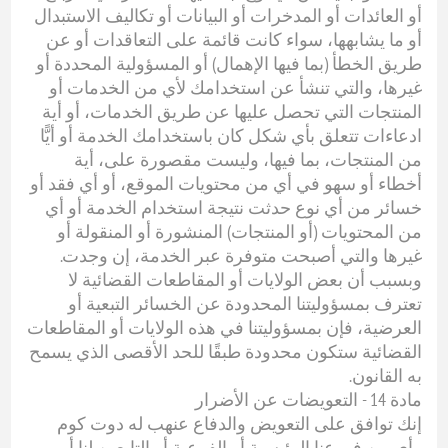
أو العائدات أو المدخرات أو البيانات أو تكاليف الاستبدال
أو ما يشابهها، سواء كانت قائمة على التعاقدات أو عن
طريق الخطأ (بما فيها الإهمال) أو المسؤولية المحددة أو
غيرها، والتي تنشأ عن استخدامك لأي من الخدمات أو
المنتجات التي تحصل عليها عن طريق الخدمات، أو أية
ادعاءات تتعلق بأي شكل كان باستخدامك الخدمة أو أيًّا
من المنتجات، بما فيها، وليست مقصورة على، أية
أخطاء أو سهو في أي من محتويات الموقع، أو أي فقد أو
خسائر من أي نوع حدثت نتيجة استخدام الخدمة أو أي
من المحتويات (أو المنتجات) المنشورة أو المنقولة أو
غيرها والتي أصبحت متوفرة عبر الخدمة، إن وجدت.
وبسبب أن بعض الولايات أو المقاطعات القضائية لا
تعترف بمسؤوليتنا المحدودة عن الخسائر التبعية أو
العرضية، فإن بمسؤوليتنا في هذه الولايات أو المقاطعات
القضائية ستكون محدودة طبقًا للحد الأقصى الذي يسمح
به القانون.
مادة 14 - التعويضات عن الأضرار
إنك توافق على التعويض والدفاع عنهب له دوت كوم
وأي من فورعنا الرئيسية أو الفرعية أو التابعين لنا أو