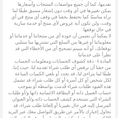
نقدمها، كما أن جميع مواصفات المنتجات وأسعارها
يمكن تغييرها في أي وقت دون إشعار مسبق طبقًا لما
نراه مناسبًا. كما نحتفظ بحقنا في وقف أي منتج في أي
وقت، ولن تكون أية عروض لأي منتج أو خدمة سارية
في حال توقفها.
لا يمكننا أن نضمن أن جودة أي من منتجاتنا أو خدماتنا أو
معلوماتنا أو غيرها من السلع التي تشتريها منا ستلبي
توقعاتك، أو أنه سيتم تصحيح أي من الأخطاء التي قد
تطرأ على خدماتنا.
المادة 6 - دقة كشوف الحسابات ومعلومات الحساب
من حقنا أن نرفض أي طلب شراء تقدمه لنا، حيث إننا،
طبقًا لما يتراءى لنا، قد نحدد أو نلغي الكميات المباعة
لكل شخص أو كل أسرة أو كل طلب شراء. قد تشمل
هذه القيود طلبات شراء قُدمت بواسطة أو بموجب
حساب العميل ذاته أو البطاقة الائتمانية ذاتها و/أو طلبات
الشراء التي تستخدم كشف الحساب ذاته و/أو العنوان
المرسل إليه. في حال تغييرنا أو إلغائنا طلب شراء، قد
نحاول إخبارك بالأمر عن طريق التواصل معك عبر البريد
الإلكتروني أو عنوان كشف الحساب أو رقم الهاتف الذي