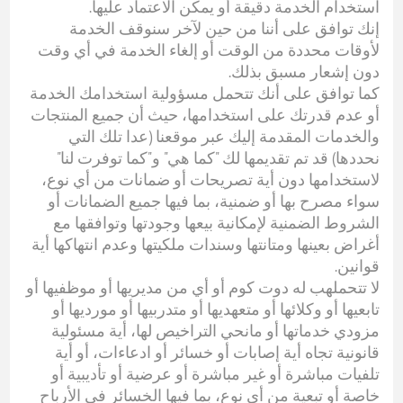
استخدام الخدمة دقيقة أو يمكن الاعتماد عليها.
إنك توافق على أننا من حين لآخر سنوقف الخدمة
لأوقات محددة من الوقت أو إلغاء الخدمة في أي وقت
دون إشعار مسبق بذلك.
كما توافق على أنك تتحمل مسؤولية استخدامك الخدمة
أو عدم قدرتك على استخدامها، حيث أن جميع المنتجات
والخدمات المقدمة إليك عبر موقعنا (عدا تلك التي
نحددها) قد تم تقديمها لك "كما هي" و"كما توفرت لنا"
لاستخدامها دون أية تصريحات أو ضمانات من أي نوع،
سواء مصرح بها أو ضمنية، بما فيها جميع الضمانات أو
الشروط الضمنية لإمكانية بيعها وجودتها وتوافقها مع
أغراض بعينها ومتانتها وسندات ملكيتها وعدم انتهاكها أية
قوانين.
لا تتحملهب له دوت كوم أو أي من مديريها أو موظفيها أو
تابعيها أو وكلائها أو متعهديها أو متدربيها أو مورديها أو
مزودي خدماتها أو مانحي التراخيص لها، أية مسئولية
قانونية تجاه أية إصابات أو خسائر أو ادعاءات، أو أية
تلفيات مباشرة أو غير مباشرة أو عرضية أو تأديبية أو
خاصة أو تبعية من أي نوع، بما فيها الخسائر في الأرباح