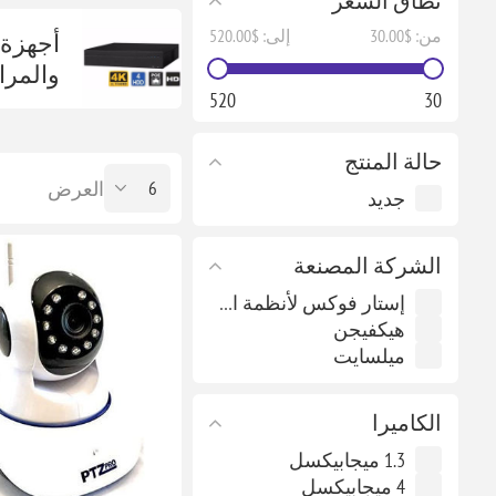
نطاق السعر
من:
$30.00
إلى:
$520.00
أجهزة 
والمرا
520
30
حالة المنتج
العرض
جديد
الشركة المصنعة
إستار فوكس لأنظمة الأمن والمراقبة
هيكفيجن
ميلسايت
الكاميرا
1.3 ميجابيكسل
4 ميجابيكسل