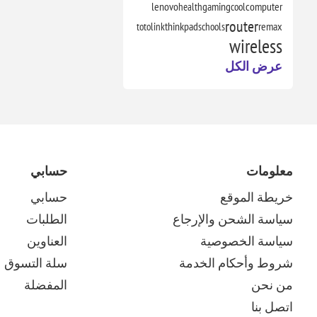
lenovo
health
gaming
cool
computer
router
totolink
thinkpad
schools
remax
wireless
عرض الكل
معلومات
حسابي
خريطة الموقع
حسابي
سياسة الشحن والإرجاع
الطلبات
سياسة الخصوصية
العناوين
شروط وأحكام الخدمة
سلة التسوق
من نحن
المفضلة
اتصل بنا