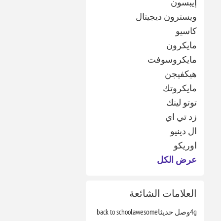
إيبسون
ويسترون ديجيتال
كاسيو
مايكرون
مايكروسوفت
هيكفيجن
مايكروتك
توتو لينك
زد تي اي
ال دينيو
اوريكو
عرض الكل
العلامات الشائعة
4g
وصل حديثا
awesome
back to school