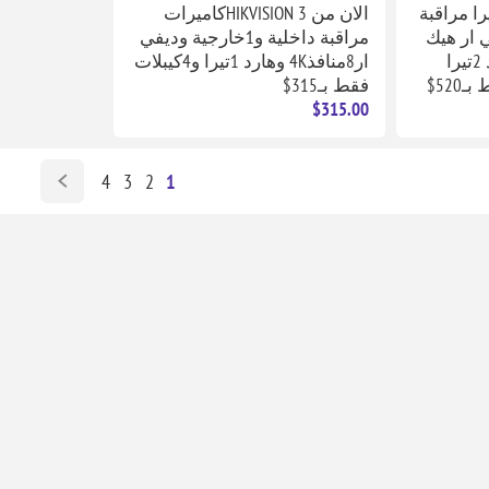
HIKVIS كاميرا مراقبة
الان من HIKVISION 3كاميرات
انفي ار هيك
مراقبة داخلية و1خارجية وديفي
فيجن4 منافذ poe وهارد 2تيرا
ار8منافذ4K وهارد 1تيرا و4كيبلات
فقط بـ315$
$315.00
4
3
2
1