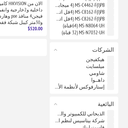
الان من ION
MS-C4462-F(I)PB (4 ميجابيكسل)
داخلية و2خارجية و
MS-C8162-F(I)PB (4فل اتش دي)
MS-C8262-F(I)PB (4فل اتش دي)
و30متر كيبل شبكة فقط بـ520$
MS-N8064-UH (64قناة)
$520.00
MS-N7032-UH (32 قناة)
الشركات
هيكفيجن
ميلسايت
شاومي
داهــوا
إستارفوكس لأنظمة الأمن والمراقبة (سيكيوفيو)
البائعية
الذبحاني للكمبيوتر والطاقة البديلة
شركة بيتاسيس لنظم المعلومات
فاست لينك