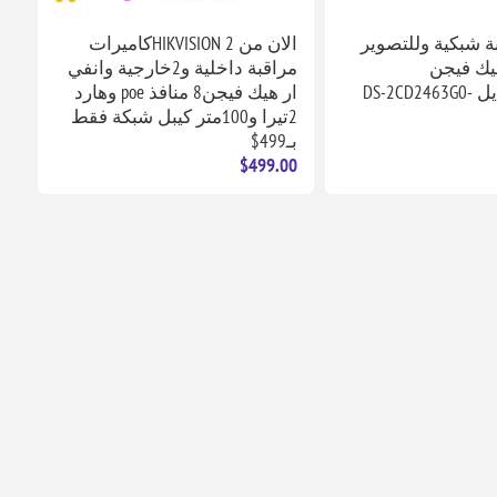
بة شبكية وللتصوير
الان من HIKVISION 2كاميرات
يك فيجن
مراقبة داخلية و2خارجية وانفي
قوة6MPموديل DS-2CD2463G0-
ار هيك فيجن8 منافذ poe وهارد
2تيرا و100متر كيبل شبكة فقط
بـ499$
$499.00