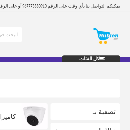
يمكنكم التواصل بنا بأي وقت على الرقم 967778880910 أو على الرقم 967712880920
كل الفئات
تصفية بـ
كاميرا