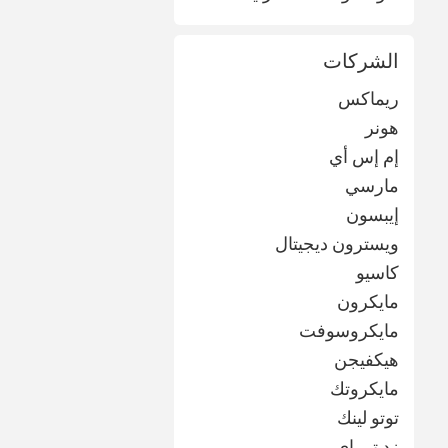
الشركات
ريماكس
هونر
إم إس أي
مارسي
إيبسون
ويسترون ديجيتال
كاسيو
مايكرون
مايكروسوفت
هيكفيجن
مايكروتك
توتو لينك
زد تي اي