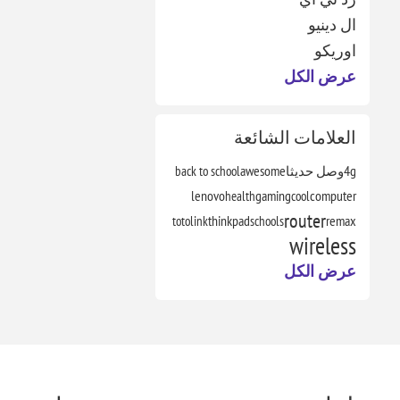
ال دينيو
اوريكو
عرض الكل
العلامات الشائعة
4g
وصل حديثا
awesome
back to school
lenovo
health
gaming
cool
computer
router
totolink
thinkpad
schools
remax
wireless
عرض الكل