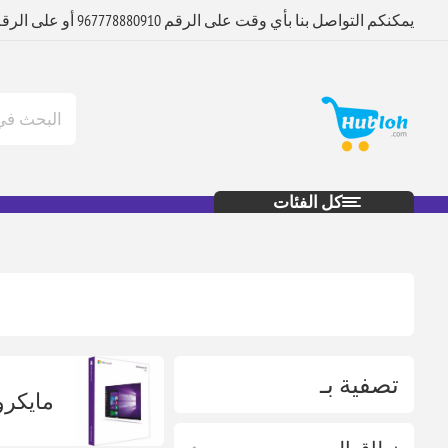
يمكنكم التواصل بنا بأي وقت على الرقم 967778880910 أو على الرقم 967712880920
كل الفئات
تصفية بـ
مايكرو