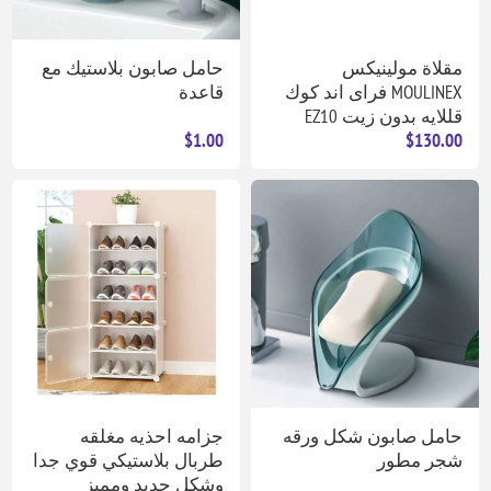
مقلاة مولينيكس
حامل صابون بلاستيك مع
MOULINEX فراى اند كوك
قاعدة
قللايه بدون زيت EZ10
$1.00
$130.00
حامل صابون شكل ورقه
جزامه احذيه مغلقه
شجر مطور
طربال بلاستيكي قوي جدا
وشكل جديد ومميز