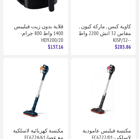
كاوية كبس , ماركة كيون ,
قلاية بدون زيت فيليبس
مقاس 32 انش 2200 واط
1400 واط 800 جرام-
HD9200/20
--KISP/32
$137.16
$285.86
مكنسة فيلبس عامودية
مكنسة كهربائية لاسلكية
لاسلكي-FC6722/01
مع عصا-FC6724/61