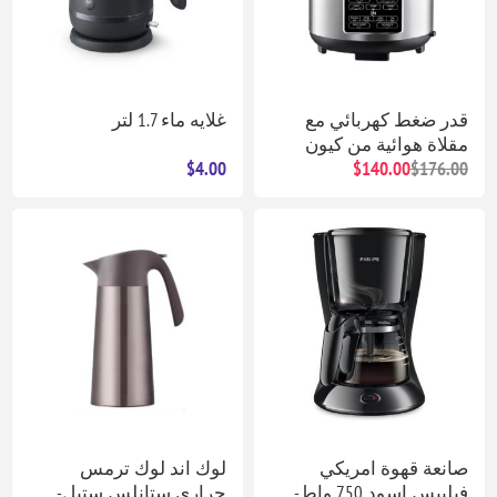
قدر ضغط كهربائي مع
غلايه ماء 1.7 لتر
مقلاة هوائية من كيون
$4.00
$140.00
$176.00
صانعة قهوة امريكي
لوك اند لوك ترمس
فيليبس اسود 750 واط-
حراري ستانلس ستيل-