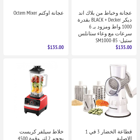
عجانة وخباط من بلاك اند
عجانة اوكتم Octem Mixer
ديكر BLACK + Decker بقدرة
1000 واط ومزود بـ 6
سرعات مع وعاء ستانلس
ستيل- SM1000-B5
$135.00
$135.00
قطاعة الخضار 3 في 1
خلاط سيلفر كريست
الاصلية
بحجم 2 لتر وقوة 4500