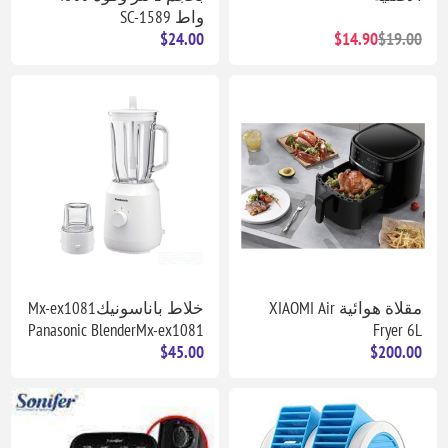
واط SC-1589
$24.00
$14.90
$19.00
مقلاة هوائية XIAOMI Air
خلاط باناسونيكMx-ex1081
Panasonic BlenderMx-ex1081
Fryer 6L
$45.00
$200.00