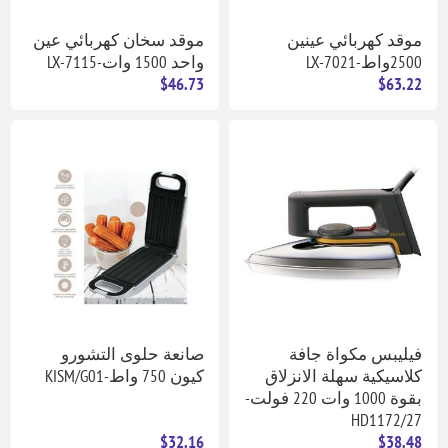
موقد كهربائي عينين
موقد سخان كهربائي عين
2500واط-LX-7021
واحد 1500 وات-LX-7115
$46.73
$63.22
فيليبس مكواة جافة
صانعة حلوى التشورو
كلاسيكية سهلة الانزلاق
كيون 750 واط-KISM/G01
بقوة 1000 وات 220 فولت-
HD1172/27
$32.16
$38.48