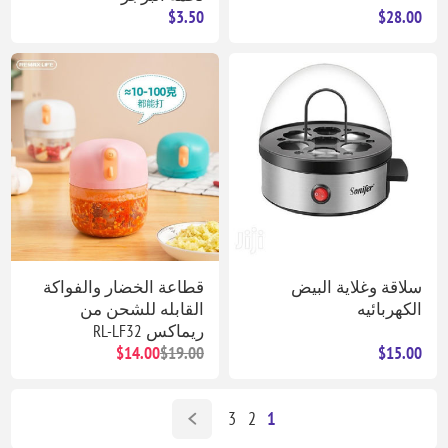
$3.50
$28.00
سلاقة وغلاية البيض
قطاعة الخضار والفواكة
الكهربائيه
القابله للشحن من
ريماكس RL-LF32
$14.00
$19.00
$15.00
3
2
1