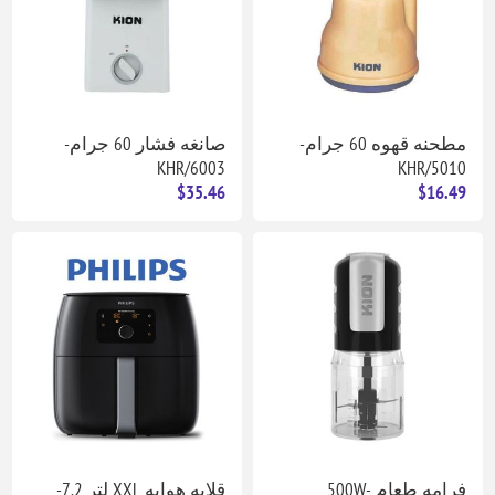
مطحنه قهوه 60 جرام-
صانغه فشار 60 جرام-
KHR/6003
KHR/5010
$35.46
$16.49
فرامه طعام 500W-
قلايه هوايه XXL لتر 7.2-