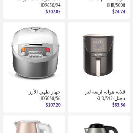
HD9650/94
KHR/5008
$307.85
$24.74
قلايه هوايه اربعه لتر
جهاز طهي الأرز-
دجتل-KHD/512
HD3038/56
$107.20
$83.56