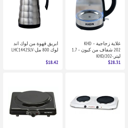
غلاية زجاجية – KHD
ابريق قهوة من لوك اند
202 شفاف من كيون – 1.7
لوك 800 مل-LHC1442SLV
ليتر.-KHD/202
$18.42
$28.31