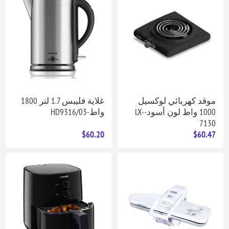
موقد كهربائي لوكسيل
غلاية فليبس 1.7 لتر 1800
1000 واط لون أسود-LX-
واط-HD9316/03
7130
$60.20
$60.47