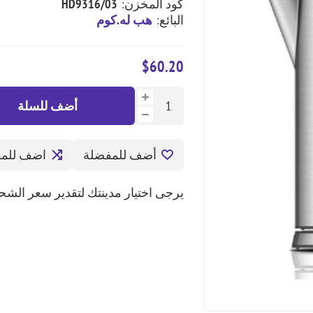
كود المخزن:
HD9316/03
البائع:
هب له.كوم
$60.20
أضف للسلة
أضف للمفضلة
اضف للمق
يرجى اختيار مدينتك لتقدير سعر الشح