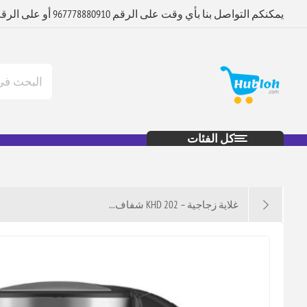
يمكنكم التواصل بنا بأي وقت على الرقم 967778880910 أو على الرقم 967712880920
كل الفئات
غلاية زجاجية – KHD 202 شفاف...