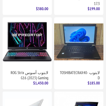
17.3
$380.00
$199.00
لابتوب TOSHIBATECRAX40-
لابتوب أسوس ROG Strix
G16 (2023) Gaming
D
$1,450.00
$185.00