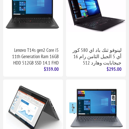
لينوفو ثنك باد اي 580 كور
Lenovo T14s gen2 Core i5
أي 5 الجيل الثامن رام 16
11th Generation Ram 16GB
جيجابايت وهارد 512
HDD 512GB SSD 14.1 FHD
$359.00
$295.00