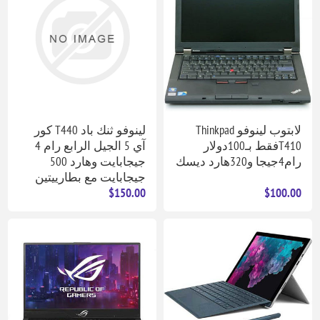
لابتوب لينوفو Thinkpad
لينوفو ثنك باد T440 كور
T410فقط بـ100دولار
آي 5 الجيل الرابع رام 4
رام4جيجا و320هارد ديسك
جيجابايت وهارد 500
جيجابايت مع بطارييتين
$150.00
$100.00