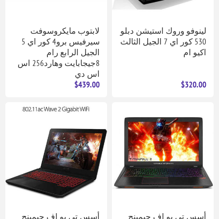
لينوفو وروك استيشن دبلو
لابتوب مايكروسوفت
530 كور اي 7 الجيل الثالث
سيرفيس برو4 كور اي 5
اكيو ام
الجيل الرابع رام
8جيجابايت وهارد256 اس
اس دي
$439.00
$320.00
أسس تي يو إف جيمينج
أسس تي يو إف جيمينج