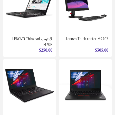
Lenovo Think center M920Z
لابتوب LENOVO Thinkpad
T470P
$250.00
$305.00