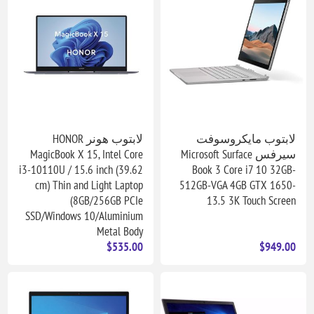
لابتوب مايكروسوفت
لابتوب هونر HONOR
سيرفس Microsoft Surface
MagicBook X 15, Intel Core
i3-10110U / 15.6 inch (39.62
Book 3 Core i7 10 32GB-
cm) Thin and Light Laptop
512GB-VGA 4GB GTX 1650-
(8GB/256GB PCIe
13.5 3K Touch Screen
SSD/Windows 10/Aluminium
Metal Body
$535.00
$949.00