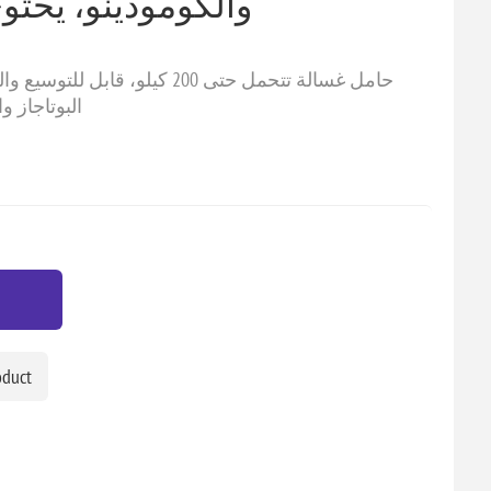
والكومودينو، يحتو
البوتاجاز 
oduct