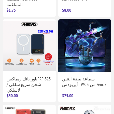
المتناغمة
$1.75
$8.00
سماعة بيضة التنين
باور بانك ريماكسPRP-525
أيربودس TWS-3 من Remax
شحن سريع سلكي /
لاسلكي
$30.00
$25.00