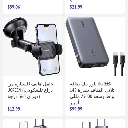
3.1)
$39.06
$21.99
باور بنك طاقة UGREEN
حامل هاتف للسيارة من
ثلاثي المنافذ بقدرة 145
UGREEN (ذراع تلسكوبي،
واط وسعة 25000 مللي
دوران 360 درجة)
أمبير
$12.99
$99.99