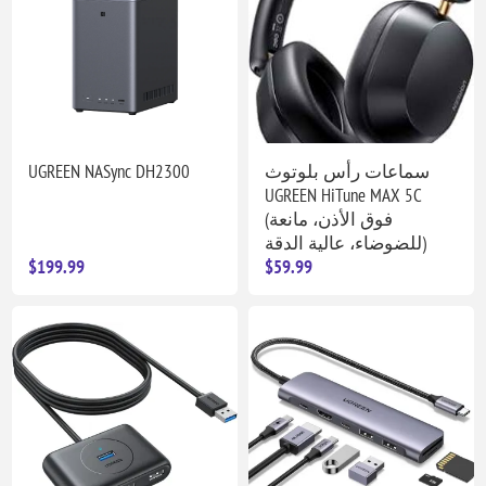
UGREEN NASync DH2300
سماعات رأس بلوتوث
UGREEN HiTune MAX 5C
(فوق الأذن، مانعة
للضوضاء، عالية الدقة)
$199.99
$59.99