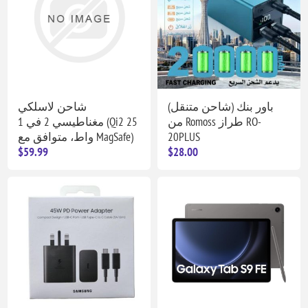
باور بنك (شاحن متنقل)
شاحن لاسلكي
من Romoss طراز RO-
مغناطيسي 2 في 1 (Qi2 25
واط، متوافق مع MagSafe)
20PLUS
$59.99
$28.00