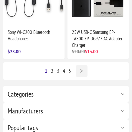
Sony WI-C200 Bluetooth
25W USB-C Samsung EP-
Headphones
TA800 EP-DG977 AC Adapter
Charger
$28.00
$20.00
$13.00
1
2
3
4
5
Categories
Manufacturers
Popular tags