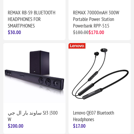
REMAX RB-S9 BLUETOOTH
REMAX 70000mAH 300W
HEADPHONES FOR
Portable Power Station
SMARTPHONES
Powerbank RPP-515
$30.00
$180.00
$170.00
ساوند بار ال جي SJ3 |300
Lenovo QE07 Bluetooth
W
Headphones
$200.00
$17.00