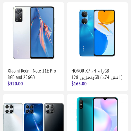
Xiaomi Redmi Note 11E Pro
HONOR X7 ، رام 4GB
8GB and 256GB
وتخزين 128GB (6.74 انش )
$320.00
$165.00