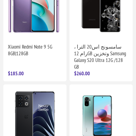
Xiaomi Redmi Note 9 5G
سامسونج اس20 الترا ،
8GB|128GB
رام 12GB وتخزين Samsung
Galaxy S20 Ultra 12G /128
GB
$185.00
$260.00