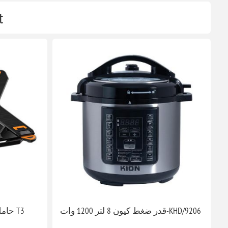
t
قدر ضغط كيون 8 لتر 1200 وات-KHD/9206
حامل لابتوب وتلفون قابل للدوران T3